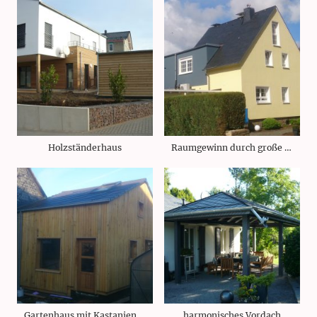
Holzständerhaus
Raumgewinn durch große Gaube
Gartenhaus mit Kastanienholz-Fassade
harmonisches Vordach