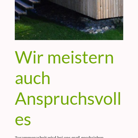
Wir meistern
auch
Anspruchsvoll
es
Zusammenarbeit wird bei uns groß geschrieben